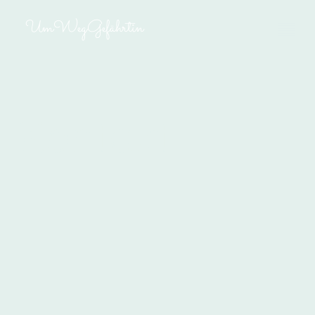
UmWegGefährtin
Kontakt